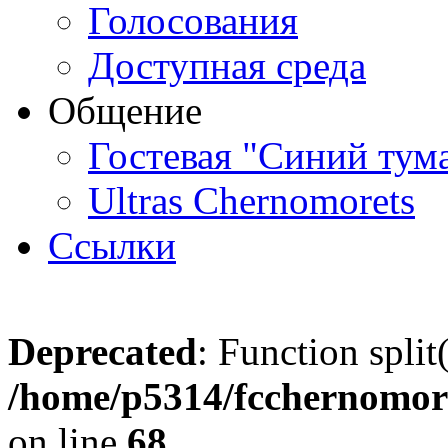
Голосования
Доступная среда
Общение
Гостевая "Синий тум
Ultras Chernomorets
Ссылки
Deprecated
: Function split
/home/p5314/fcchernomore
on line
68