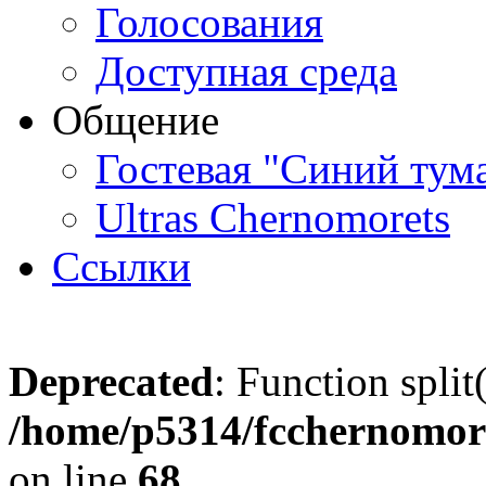
Голосования
Доступная среда
Общение
Гостевая "Синий тум
Ultras Chernomorets
Ссылки
Deprecated
: Function split
/home/p5314/fcchernomore
on line
68