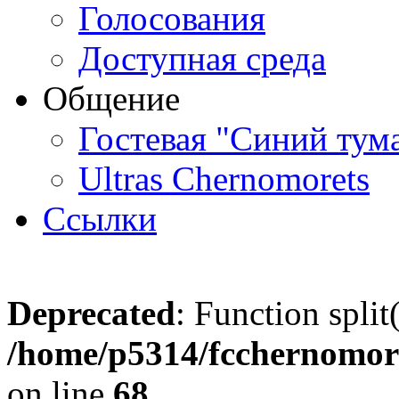
Голосования
Доступная среда
Общение
Гостевая "Синий тум
Ultras Chernomorets
Ссылки
Deprecated
: Function split
/home/p5314/fcchernomore
on line
68