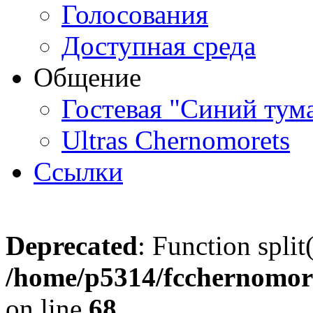
Голосования
Доступная среда
Общение
Гостевая "Синий тум
Ultras Chernomorets
Ссылки
Deprecated
: Function split
/home/p5314/fcchernomore
on line
68