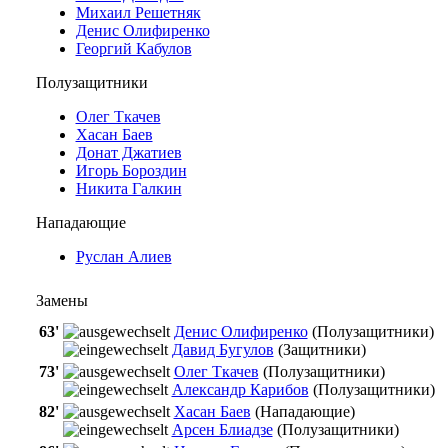
Михаил Решетняк
Денис Олифиренко
Георгий Кабулов
Полузащитники
Олег Ткачев
Хасан Баев
Донат Джатиев
Игорь Бороздин
Никита Галкин
Нападающие
Руслан Алиев
Замены
63'
Денис Олифиренко
(Полузащитники)
Давид Бугулов
(Защитники)
73'
Олег Ткачев
(Полузащитники)
Александр Карибов
(Полузащитники)
82'
Хасан Баев
(Нападающие)
Арсен Блиадзе
(Полузащитники)