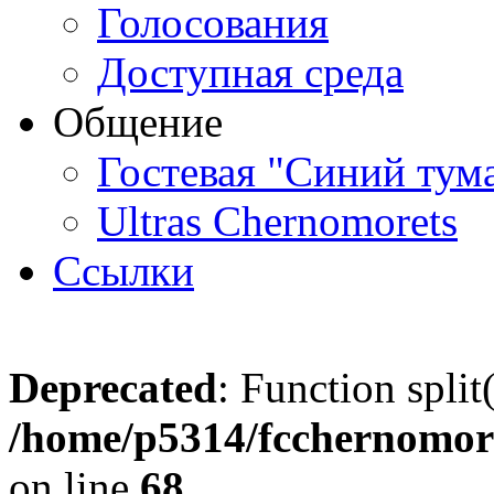
Голосования
Доступная среда
Общение
Гостевая "Синий тум
Ultras Chernomorets
Ссылки
Deprecated
: Function split
/home/p5314/fcchernomore
on line
68