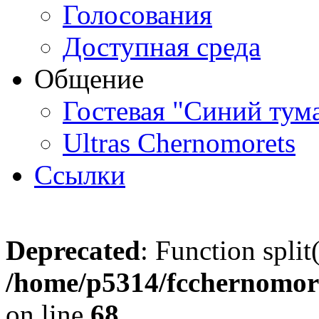
Голосования
Доступная среда
Общение
Гостевая "Синий тум
Ultras Chernomorets
Ссылки
Deprecated
: Function split
/home/p5314/fcchernomore
on line
68