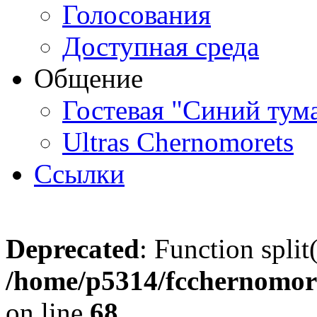
Голосования
Доступная среда
Общение
Гостевая "Синий тум
Ultras Chernomorets
Ссылки
Deprecated
: Function split
/home/p5314/fcchernomore
on line
68