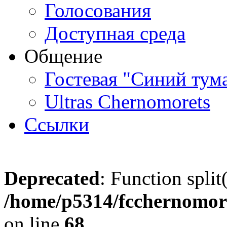
Голосования
Доступная среда
Общение
Гостевая "Синий тум
Ultras Chernomorets
Ссылки
Deprecated
: Function split
/home/p5314/fcchernomore
on line
68