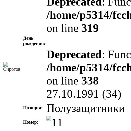
Deprecated
: Func
/home/p5314/fcc
on line
319
День
рождения:
Deprecated
: Func
/home/p5314/fcc
on line
338
27.10.1991 (34)
Полузащитники
Позиция:
Номер: