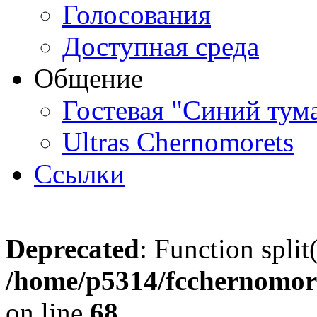
Голосования
Доступная среда
Общение
Гостевая "Синий тум
Ultras Chernomorets
Ссылки
Deprecated
: Function split
/home/p5314/fcchernomore
on line
68