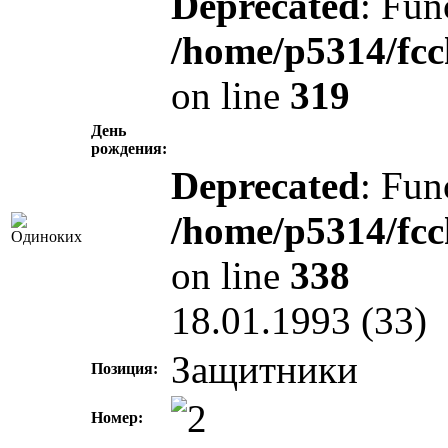
Deprecated
: Fun
/home/p5314/fcc
on line
319
День
рождения:
Deprecated
: Fun
/home/p5314/fcc
on line
338
18.01.1993 (33)
Защитники
Позиция:
Номер: