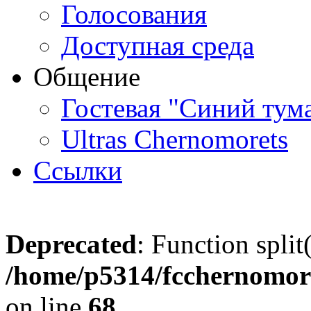
Голосования
Доступная среда
Общение
Гостевая "Синий тум
Ultras Chernomorets
Ссылки
Deprecated
: Function split
/home/p5314/fcchernomore
on line
68