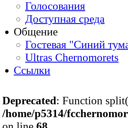
Голосования
Доступная среда
Общение
Гостевая "Синий тум
Ultras Chernomorets
Ссылки
Deprecated
: Function split
/home/p5314/fcchernomore
on line
68