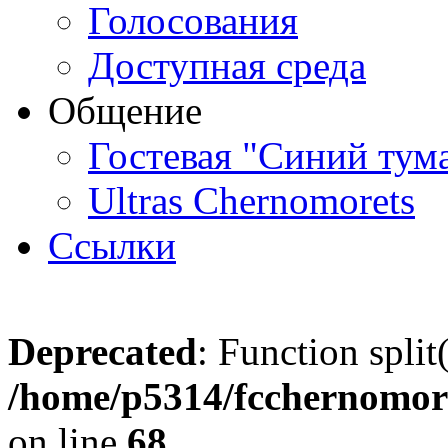
Голосования
Доступная среда
Общение
Гостевая "Синий тум
Ultras Chernomorets
Ссылки
Deprecated
: Function split
/home/p5314/fcchernomore
on line
68