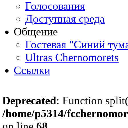
Голосования
Доступная среда
Общение
Гостевая "Синий тум
Ultras Chernomorets
Ссылки
Deprecated
: Function split
/home/p5314/fcchernomore
on line
68