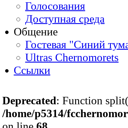
Голосования
Доступная среда
Общение
Гостевая "Синий тум
Ultras Chernomorets
Ссылки
Deprecated
: Function split
/home/p5314/fcchernomore
on line
68