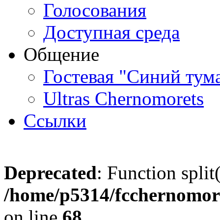
Голосования
Доступная среда
Общение
Гостевая "Синий тум
Ultras Chernomorets
Ссылки
Deprecated
: Function split
/home/p5314/fcchernomore
on line
68