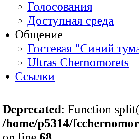
Голосования
Доступная среда
Общение
Гостевая "Синий тум
Ultras Chernomorets
Ссылки
Deprecated
: Function split
/home/p5314/fcchernomore
on line
68