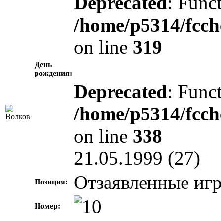
Deprecated
: Funct
/home/p5314/fcch
on line
319
День
рождения:
Deprecated
: Funct
/home/p5314/fcch
on line
338
21.05.1999 (27)
Отзаявленные иг
Позиция:
Номер: