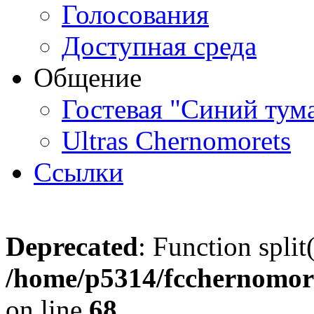
Голосования
Доступная среда
Общение
Гостевая "Синий тум
Ultras Chernomorets
Ссылки
Deprecated
: Function split
/home/p5314/fcchernomore
on line
68