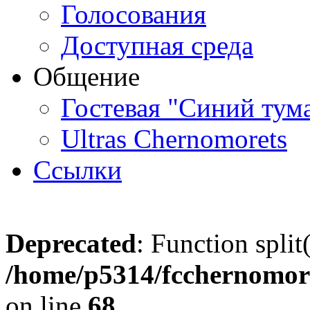
Голосования
Доступная среда
Общение
Гостевая "Синий тум
Ultras Chernomorets
Ссылки
Deprecated
: Function split
/home/p5314/fcchernomore
on line
68