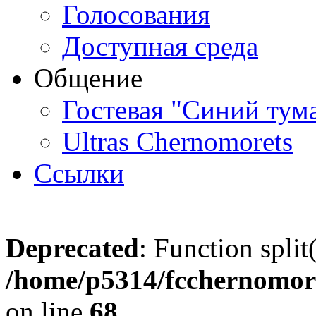
Голосования
Доступная среда
Общение
Гостевая "Синий тум
Ultras Chernomorets
Ссылки
Deprecated
: Function split
/home/p5314/fcchernomore
on line
68