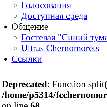
Голосования
Доступная среда
Общение
Гостевая "Синий тум
Ultras Chernomorets
Ссылки
Deprecated
: Function split
/home/p5314/fcchernomore
on line
68