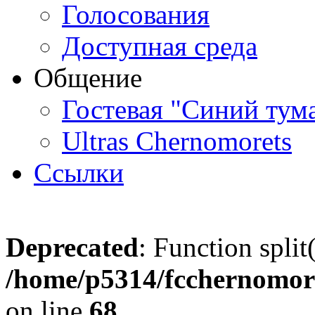
Голосования
Доступная среда
Общение
Гостевая "Синий тум
Ultras Chernomorets
Ссылки
Deprecated
: Function split
/home/p5314/fcchernomore
on line
68