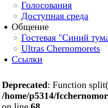
Голосования
Доступная среда
Общение
Гостевая "Синий тум
Ultras Chernomorets
Ссылки
Deprecated
: Function split
/home/p5314/fcchernomore
on line
68