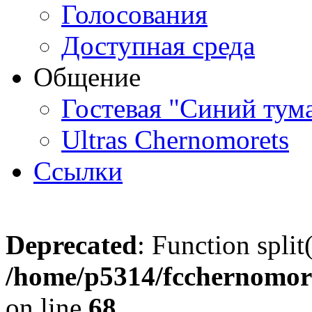
Голосования
Доступная среда
Общение
Гостевая "Синий тум
Ultras Chernomorets
Ссылки
Deprecated
: Function split
/home/p5314/fcchernomore
on line
68