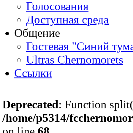
Голосования
Доступная среда
Общение
Гостевая "Синий тум
Ultras Chernomorets
Ссылки
Deprecated
: Function split
/home/p5314/fcchernomore
on line
68