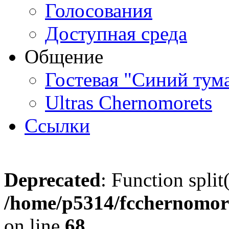
Голосования
Доступная среда
Общение
Гостевая "Синий тум
Ultras Chernomorets
Ссылки
Deprecated
: Function split
/home/p5314/fcchernomore
on line
68