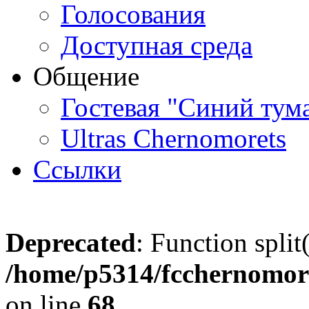
Голосования
Доступная среда
Общение
Гостевая "Синий тум
Ultras Chernomorets
Ссылки
Deprecated
: Function split
/home/p5314/fcchernomore
on line
68