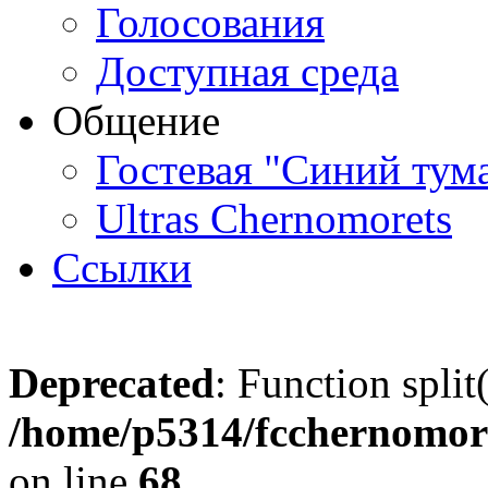
Голосования
Доступная среда
Общение
Гостевая "Синий тум
Ultras Chernomorets
Ссылки
Deprecated
: Function split
/home/p5314/fcchernomore
on line
68