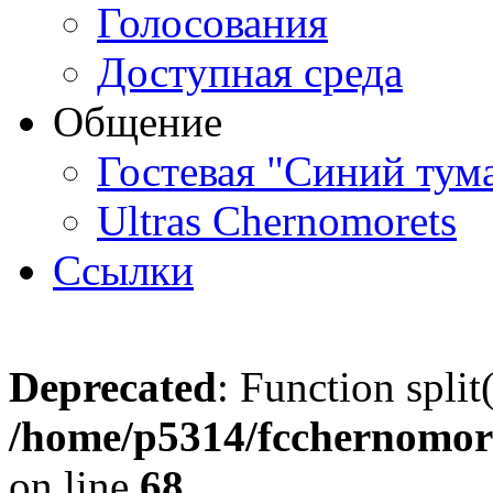
Голосования
Доступная среда
Общение
Гостевая "Синий тум
Ultras Chernomorets
Ссылки
Deprecated
: Function split
/home/p5314/fcchernomore
on line
68