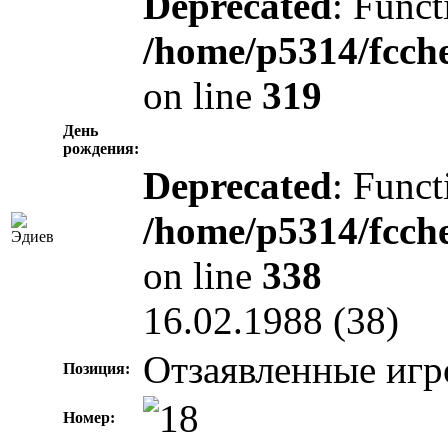
Deprecated
: Funct
/home/p5314/fcch
on line
319
День
рождения:
Deprecated
: Funct
/home/p5314/fcch
on line
338
16.02.1988 (38)
Отзаявленные игр
Позиция:
Номер: