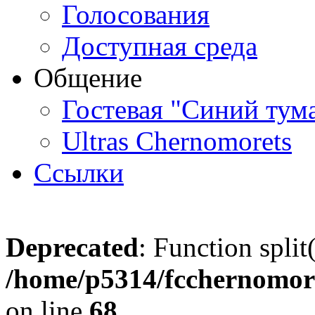
Голосования
Доступная среда
Общение
Гостевая "Синий тум
Ultras Chernomorets
Ссылки
Deprecated
: Function split
/home/p5314/fcchernomore
on line
68