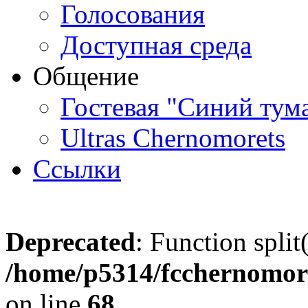
Голосования
Доступная среда
Общение
Гостевая "Синий тум
Ultras Chernomorets
Ссылки
Deprecated
: Function split
/home/p5314/fcchernomore
on line
68