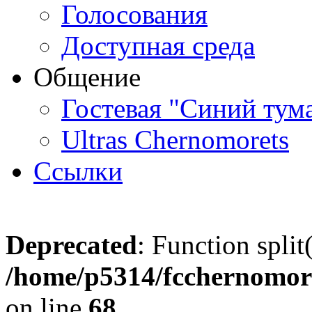
Голосования
Доступная среда
Общение
Гостевая "Синий тум
Ultras Chernomorets
Ссылки
Deprecated
: Function split
/home/p5314/fcchernomore
on line
68