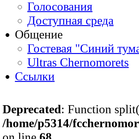
Голосования
Доступная среда
Общение
Гостевая "Синий тум
Ultras Chernomorets
Ссылки
Deprecated
: Function split
/home/p5314/fcchernomore
on line
68